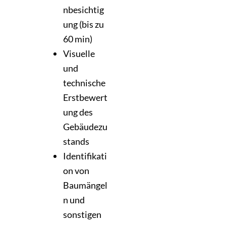
nbesichtig
ung (bis zu
60 min)
Visuelle
und
technische
Erstbewert
ung des
Gebäudezu
stands
Identifikati
on von
Baumängel
n und
sonstigen