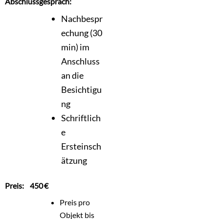
Abschlussgespräch:
Nachbespr
echung (
30
min)
im
Anschluss
an die
Besichtigu
ng
Schriftlich
e
Ersteinsch
ätzung
Preis
:
450 €
Preis pro
Objekt bis