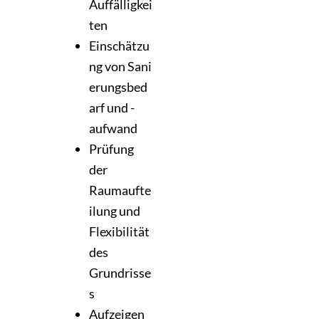
Auffälligkei
ten
Einschätzu
ng
von
Sani
erungsbed
arf und -
aufwand
Prüfung
der
Raumaufte
ilung und
Flexibilität
des
Grundrisse
s
Aufzeigen